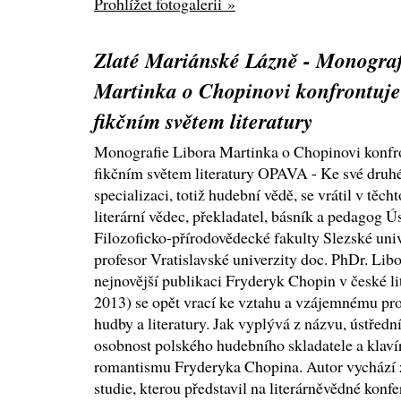
Prohlížet fotogalerii »
Zlaté Mariánské Lázně - Monograf
Martinka o Chopinovi konfrontuje 
fikčním světem literatury
Monografie Libora Martinka o Chopinovi konfron
fikčním světem literatury OPAVA - Ke své druh
specializaci, totiž hudební vědě, se vrátil v těch
literární vědec, překladatel, básník a pedagog 
Filozoficko-přírodovědecké fakulty Slezské un
profesor Vratislavské univerzity doc. PhDr. Lib
nejnovější publikaci Fryderyk Chopin v české li
2013) se opět vrací ke vztahu a vzájemnému pr
hudby a literatury. Jak vyplývá z názvu, ústře
osobnost polského hudebního skladatele a klaví
romantismu Fryderyka Chopina. Autor vychází 
studie, kterou představil na literárněvědné kon