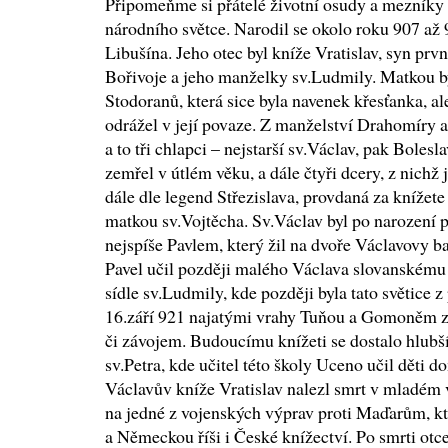
Připomeňme si přátelé životní osudy a mezník
národního světce. Narodil se okolo roku 907 až 
Libušína. Jeho otec byl kníže Vratislav, syn pr
Bořivoje a jeho manželky sv.Ludmily. Matkou b
Stodoranů, která sice byla navenek křesťanka, al
odrážel v její povaze. Z manželství Drahomíry a
a to tři chlapci – nejstarší sv.Václav, pak Boles
zemřel v útlém věku, a dále čtyři dcery, z nich
dále dle legend Střezislava, provdaná za knížete 
matkou sv.Vojtěcha. Sv.Václav byl po narození
nejspíše Pavlem, který žil na dvoře Václavovy 
Pavel učil později malého Václava slovanskému
sídle sv.Ludmily, kde později byla tato světice
16.září 921 najatými vrahy Tuňou a Gomoněm 
či závojem. Budoucímu knížeti se dostalo hlubší
sv.Petra, kde učitel této školy Uceno učil děti 
Václavův kníže Vratislav nalezl smrt v mladém v
na jedné z vojenských výprav proti Maďarům, k
a Německou říši i České knížectví. Po smrti otce