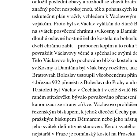
odložil poslední obavy a rozhodl se zbavit bratr
značný počet nespokojenců, též z pohanských k
uskutečnit plán vraždy vzhledem k Václavový
vojákům. Proto byl sv.Václav vylákán do Staré 
na svátek posvěcení chrámu sv.Kosmy a Damián
dlouhé oslavné hostině šel do kostela na bohos
dveří chrámu zabit – proboden kopím a to roku 
povraždit Václavovy věrné a spěchal se svými do
Tělo Václavovo bylo pochováno blízko kostela na
sv.Kosmy a Damiána byl však brzy rozšířen, takže
Bratrovrah Boleslav ustoupil všeobecnému přání
4.března 932 přenésti z Boleslavi do Prahy a ul
10.století byl Václav v Čechách i v celé Svaté ř
raném středověku bývalo považováno přenesení 
kanonizaci ze strany církve. Václavovo prohláše
řezenským biskupem, k jehož diecézi Čechy patř
pražským biskupem Dětmarem nebo jeho nástup
jeho svátek definitivně stanoven. Ke cti svatého
nejstarší v Praze je románský kostel na Proseku ;