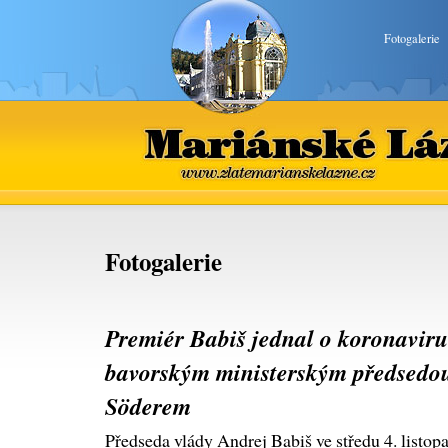
Fotogalerie
Mariánské Lázně
www.zlatemarianskelazne.cz
Fotogalerie
Premiér Babiš jednal o koronaviru
bavorským ministerským předsedo
Söderem
Předseda vlády Andrej Babiš ve středu 4. listo