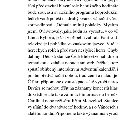
říká představitel hlavní role hamižného hodinář
bude součástí svátečního programu koprodukčn
léčivé vodě potěší na druhý svátek vánoční všec
spravedlnosti. „Odmala miluji pohádky. Myslím, 
jsem. Ovlivňovaly, jaká budu až vyrostu, v co vě
Linda Rybová, jež si v příběhu zahrála Paní vod
televize je i pohádka ve znakovém jazyce. V té l
hereckých rolích představí neslyšící herci. Chyb
dabing. Dětská stanice České televize nabídne 
tematikou a zahálet nebude ani web Déčka, který
spustí oblíbený interaktivní Adventní kalendář,
po dni předvánoční dobou, tradicemi a naladí je
ČT art připomene dvousté padesáté výročí nar
Diváci se mohou těšit na záznamy koncertů klas
dozvědí se ale také zajímavé informace o hereč
Cardinal nebo režiséru Jiřím Menzelovi. Stanice
vysílání do dvaadvacáté hodiny, a i o Vánocích z
zlatého fondu. Připomene také významná výročí