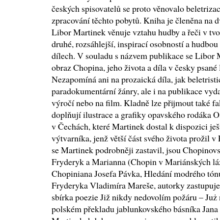
českých spisovatelů se proto věnovalo beletriz
zpracování těchto pobytů. Kniha je členěna na dv
Libor Martinek věnuje vztahu hudby a řeči v tv
druhé, rozsáhlejší, inspirací osobností a hudbo
dílech. V souladu s názvem publikace se Libor 
obraz Chopina, jeho života a díla v česky psané 
Nezapomíná ani na prozaická díla, jak beletrist
paradokumentární žánry, ale i na publikace vyd
výročí nebo na film. Kladně lze přijmout také fa
doplňují ilustrace a grafiky opavského rodáka 
v Čechách, které Martinek dostal k dispozici je
výtvarníka, jenž větší část svého života prožil 
se Martinek podrobněji zastavil, jsou Chopino
Fryderyk a Marianna (Chopin v Mariánských lá
Chopiniana Josefa Pávka, Hledání modrého tónu
Fryderyka Vladimíra Mareše, autorky zastupuje 
sbírka poezie Již nikdy nedovolím požáru – Już
polském překladu jablunkovského básníka Jana 