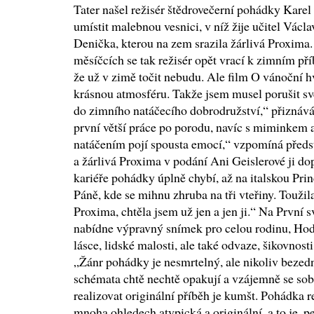
Tater našel režisér štědrovečerní pohádky Kare
umístit malebnou vesnici, v níž žije učitel Václ
Denička, kterou na zem srazila žárlivá Proxima
měsíčcích se tak režisér opět vrací k zimním př
že už v zimě točit nebudu. Ale film O vánoční h
krásnou atmosféru. Takže jsem musel porušit své
do zimního natáčecího dobrodružství,“ přiznává
první větší práce po porodu, navíc s miminkem a 
natáčením pojí spousta emocí,“ vzpomíná před
a žárlivá Proxima v podání Ani Geislerové ji d
kariéře pohádky úplně chybí, až na italskou Pr
Páně, kde se mihnu zhruba na tři vteřiny. Toužil
Proxima, chtěla jsem už jen a jen ji.“ Na První 
nabídne výpravný snímek pro celou rodinu, Hod
lásce, lidské malosti, ale také odvaze, šikovnost
„Žánr pohádky je nesmrtelný, ale nikoliv bezedný
schémata chtě nechtě opakují a vzájemně se sob
realizovat originální příběh je kumšt. Pohádka r
mnoha ohledech atypická a originální, a to je,