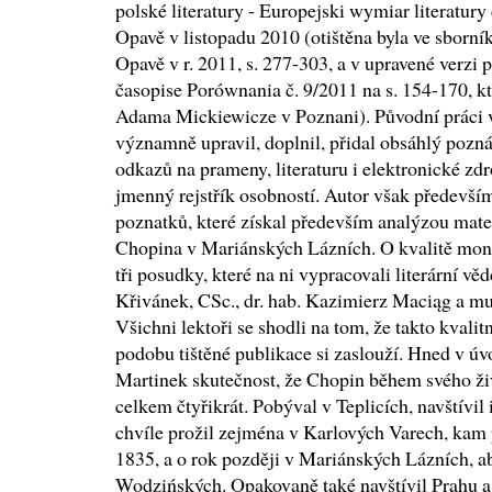
polské literatury - Europejski wymiar literatury 
Opavě v listopadu 2010 (otištěna byla ve sborní
Opavě v r. 2011, s. 277-303, a v upravené verz
časopise Porównania č. 9/2011 na s. 154-170, kt
Adama Mickiewicze v Poznani). Původní práci v
významně upravil, doplnil, přidal obsáhlý pozn
odkazů na prameny, literaturu i elektronické zdr
jmenný rejstřík osobností. Autor však předevší
poznatků, které získal především analýzou mat
Chopina v Mariánských Lázních. O kvalitě mon
tři posudky, které na ni vypracovali literární vě
Křivánek, CSc., dr. hab. Kazimierz Maciąg a mu
Všichni lektoři se shodli na tom, že takto kvali
podobu tištěné publikace si zaslouží. Hned v ú
Martinek skutečnost, že Chopin během svého ži
celkem čtyřikrát. Pobýval v Teplicích, navštívil i
chvíle prožil zejména v Karlových Varech, kam p
1835, a o rok později v Mariánských Lázních, ab
Wodzińských. Opakovaně také navštívil Prahu a 