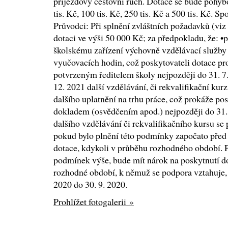
příjezdový cestovní ruch. Dotace se bude pohy
tis. Kč, 100 tis. Kč, 250 tis. Kč a 500 tis. Kč. 
Průvodci: Při splnění zvláštních požadavků (vi
dotaci ve výši 50 000 Kč; za předpokladu, že: •
školskému zařízení výchovně vzdělávací služby
vyučovacích hodin, což poskytovateli dotace p
potvrzeným ředitelem školy nejpozději do 31. 7.
12. 2021 další vzdělávání, či rekvalifikační k
dalšího uplatnění na trhu práce, což prokáže po
dokladem (osvědčením apod.) nejpozději do 31.
dalšího vzdělávání či rekvalifikačního kursu se 
pokud bylo plnění této podmínky započato před
dotace, kdykoli v průběhu rozhodného období. 
podmínek výše, bude mít nárok na poskytnutí do
rozhodné období, k němuž se podpora vztahuje, 
2020 do 30. 9. 2020.
Prohlížet fotogalerii »