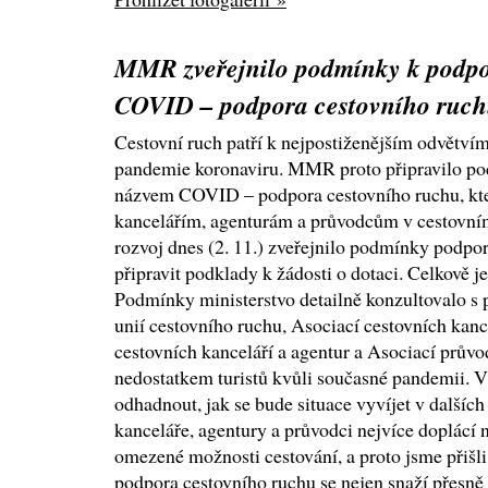
MMR zveřejnilo podmínky k podp
COVID – podpora cestovního ruc
Cestovní ruch patří k nejpostiženějším odvětví
pandemie koronaviru. MMR proto připravilo po
názvem COVID – podpora cestovního ruchu, kt
kancelářím, agenturám a průvodcům v cestovním
rozvoj dnes (2. 11.) zveřejnilo podmínky podpo
připravit podklady k žádosti o dotaci. Celkově j
Podmínky ministerstvo detailně konzultovalo s 
unií cestovního ruchu, Asociací cestovních kan
cestovních kanceláří a agentur a Asociací průvo
nedostatkem turistů kvůli současné pandemii. V 
odhadnout, jak se bude situace vyvíjet v dalších
kanceláře, agentury a průvodci nejvíce doplácí n
omezené možnosti cestování, a proto jsme přišl
podpora cestovního ruchu se nejen snaží přesně z