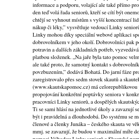
informace a podporu, volající ale také přímo pr
den teď volá řada seniorů, kteří se cítí být o
chtějí se vyhnout místům s vyšší koncentrací lid
nákup či léky,” vysvětluje vedoucí Linky senior
Linky mohou díky speciální webové aplikaci spo
dobrovolníkem v jeho okolí. Dobrovolníci pak 
potravin a dalších základních potřeb, vyzvedává
platbou složenek. „Na jaře byla tato pomoc velmi
ale také proto, že samotný kontakt s dobrovolní
povzbuzením,” dodává Bohatá. Do jarní fáze pr
zaregistrovalo přes sedm stovek skautů a skaut
(www.skautskapomoc.cz) má celorepublikovou p
propojování konkrétní poptávky seniora v konkr
pracovníci Linky seniorů, a dospělých skautský
Ti se sami hlásí na jednotlivé úkoly a zavazují 
být i pravidelná a dlouhodobá. Do systému se m
členové a členky Junáka – českého skauta ve věku
mmj. se zavazují, že budou v maximální míře d
pomoci.Výhodou Linky seniorů a Skautské pomoc