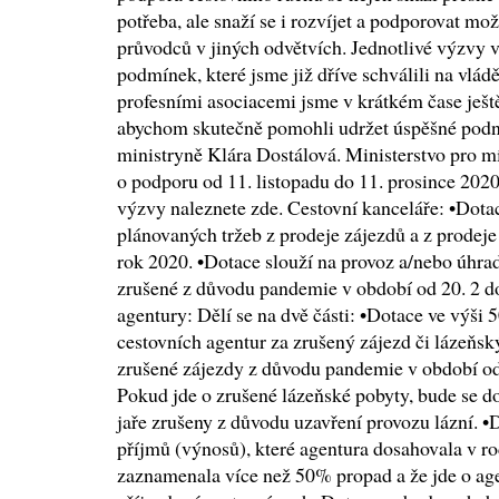
potřeba, ale snaží se i rozvíjet a podporovat m
průvodců v jiných odvětvích. Jednotlivé výzvy 
podmínek, které jsme již dříve schválili na vlá
profesními asociacemi jsme v krátkém čase ješt
abychom skutečně pomohli udržet úspěšné podn
ministryně Klára Dostálová. Ministerstvo pro mí
o podporu od 11. listopadu do 11. prosince 2020
výzvy naleznete zde. Cestovní kanceláře: •Dotac
plánovaných tržeb z prodeje zájezdů a z prodeje
rok 2020. •Dotace slouží na provoz a/nebo úhra
zrušené z důvodu pandemie v období od 20. 2 do
agentury: Dělí se na dvě části: •Dotace ve výši 
cestovních agentur za zrušený zájezd či lázeňsk
zrušené zájezdy z důvodu pandemie v období od 
Pokud jde o zrušené lázeňské pobyty, bude se dot
jaře zrušeny z důvodu uzavření provozu lázní. •
příjmů (výnosů), které agentura dosahovala v r
zaznamenala více než 50% propad a že jde o agent