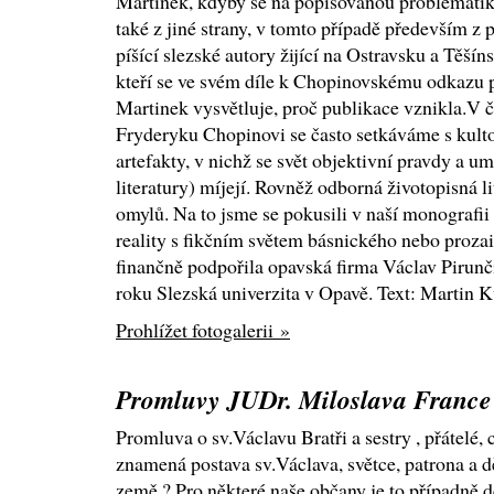
Martinek, kdyby se na popisovanou problematiku
také z jiné strany, v tomto případě především z 
píšící slezské autory žijící na Ostravsku a Těšín
kteří se ve svém díle k Chopinovskému odkazu p
Martinek vysvětluje, proč publikace vznikla.V 
Fryderyku Chopinovi se často setkáváme s kult
artefakty, v nichž se svět objektivní pravdy a um
literatury) míjejí. Rovněž odborná životopisná l
omylů. Na to jsme se pokusili v naší monografii
reality s fikčním světem básnického nebo prozai
finančně podpořila opavská firma Václav Pirunčí
roku Slezská univerzita v Opavě. Text: Martin 
Prohlížet fotogalerii »
Promluvy JUDr. Miloslava France
Promluva o sv.Václavu Bratři a sestry , přátelé, 
znamená postava sv.Václava, světce, patrona a d
země ? Pro některé naše občany je to případně d