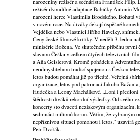
narozeniny režisér a scénárista František Filip. 
režisér dvoudílné adaptace Babičky Antonín Mos
narození herce Vlastimila Brodského. Bohatá vá
v novém roce. Na diváky čekají úspěšné komedie
Vejdělka nebo Vlastníci Jiřího Havelky, snímek, 
Ceny české filmové kritiky. V neděli 3. ledna na
minisérie Božena. Ve skutečném příběhu první č
slavnou Češku v celkem čtyřech televizních f
a Aňa Geislerová. Kromě pohádek a Adventního
neodmyslitelnou tradicí spojenou s Českou telev
letos budou pomáhat již po třicáté. Veřejná sbír
organizace, letos pod patronací Jakuba Bažanta
Hudečka a Leony Machálkové. „Loni i předloni
štědrosti diváků rekordní výsledky. Od svého 
koncerty sto dvaceti neziskovým organizacím, kt
sedmnáct milionů korun. Věřím, že vybraným or
nepříznivou situaci pomohou i letos,“ uzavírá ge
Petr Dvořák.
Prohlížet fotogalerii »