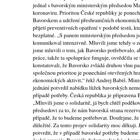
jednal s bavorským ministerským předsedou M
koronaviru. Prioritou České republiky je ponech
Bavorskem a udržení přeshraničních ekonomický
přijetí preventivních opatření v podobě testů, kt
bezplatné. „S panem ministerským předsedou jse
komunikoval intenzivně. Mluvili jsme tehdy o z
jsme mluvili o tom, jak Bavorsko potřebovalo, a
práce, takže ta spolupráce funguje, osvědčila se
konstatovali, že Bavorsko zvládá druhou vlnu p
společnou prioritou je ponechání otevřených hra
ekonomických aktivit,“ řekl Andrej Babiš. Min
jednání potvrdil nabídku lůžek bavorských nemo
případě potřeby. Česká republika je připravena 
„Mluvili jsme o solidaritě, já bych chtěl poděk
předsedovi za to, že nám bavorská strana rezerv
případě, že to budeme potřebovat. Doufejme, že 
důležité. Za tento projev solidarity moc děkuji. J
potvrdit, že v případě bavorské potřeby budeme 