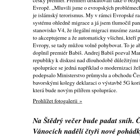
český premiér. Premiéři diskutovali také o bezp
Evropě. „Mluvili jsme o evropských problémech
je islámský terorismus. My v rámci Evropské r
systému ohledně migrace a já jsem tlumočil pa
stanovisko V4, že ilegální migraci musíme zast
to akceptujeme a že automaticky všichni, kteří p
Evropy, se tady můžou volně pohybovat. To je a
doplnil premiér Babiš. Andrej Babiš pozval Ma
republiky k diskusi nad dlouhodobě důležitými
spolupráce se jedná například o modernizaci žel
podepsalo Ministerstvo průmyslu a obchodu Če
bavorskými kolegy deklaraci o výstavbě 5G ko
která bude novým pilířem spolupráce.
Prohlížet fotogalerii »
Na Štědrý večer bude padat sníh. 
Vánocích nadělí čtyři nové pohád