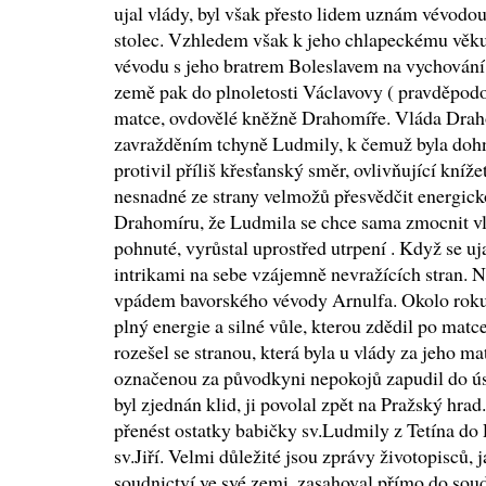
ujal vlády, byl však přesto lidem uznám vévodo
stolec. Vzhledem však k jeho chlapeckému věku
vévodu s jeho bratrem Boleslavem na vychován
země pak do plnoletosti Václavovy ( pravděpodo
matce, ovdovělé kněžně Drahomíře. Vláda Drah
zavražděním tchyně Ludmily, k čemuž byla dohn
protivil příliš křesťanský směr, ovlivňující kníže
nesnadné ze strany velmožů přesvědčit energic
Drahomíru, že Ludmila se chce sama zmocnit vl
pohnuté, vyrůstal uprostřed utrpení . Když se uj
intrikami na sebe vzájemně nevražících stran. N
vpádem bavorského vévody Arnulfa. Okolo roku
plný energie a silné vůle, kterou zdědil po mat
rozešel se stranou, která byla u vlády za jeho m
označenou za původkyni nepokojů zapudil do ús
byl zjednán klid, ji povolal zpět na Pražský hra
přenést ostatky babičky sv.Ludmily z Tetína do 
sv.Jiří. Velmi důležité jsou zprávy životopisců, 
soudnictví ve své zemi, zasahoval přímo do soud