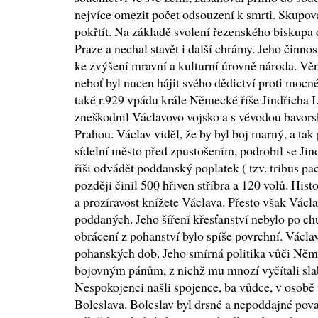
nejvíce omezit počet odsouzení k smrti. Skupova
pokřtít. Na základě svolení řezenského biskupa d
Praze a nechal stavět i další chrámy. Jeho činno
ke zvýšení mravní a kulturní úrovně národa. Věn
neboť byl nucen hájit svého dědictví proti moc
také r.929 vpádu krále Německé říše Jindřicha I
zneškodnil Václavovo vojsko a s vévodou bavor
Prahou. Václav viděl, že by byl boj marný, a tak
sídelní město před zpustošením, podrobil se Ji
říši odvádět poddanský poplatek ( tzv. tribus pac
později činil 500 hřiven stříbra a 120 volů. His
a prozíravost knížete Václava. Přesto však Václ
poddaných. Jeho šíření křesťanství nebylo po c
obrácení z pohanství bylo spíše povrchní. Václa
pohanských dob. Jeho smírná politika vůči Něm
bojovným pánům, z nichž mu mnozí vyčítali sla
Nespokojenci našli spojence, ba vůdce, v osobě 
Boleslava. Boleslav byl drsné a nepoddajné pov