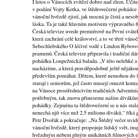
I letos o Vánocích zvítězí dobro nad zlem. Učite
v podání Vojty Kotka, ve štědrovečerní pohádce
vánoční hvězdě zjistí, jak mocná je čistá a neso
láska. Ta je také hlavním motivem výpravného 
Česká televize uvede premiérově na První svátek
která zachrání celé království, a to ve třetí ván
Sebechlebského O léčivé vodě s Lindou Rybovou 
pramenů. Česká televize připravila i tradiční dár
pohádku Loupežnická balada. „V této nelehké a n
nacházíme, a která pravděpodobně ještě nějakou
především pomáhat. Dětem, které nemohou do šk
starají i seniorům, jež často musejí omezit konta
na Vánoce prostřednictvím tradičních Adventn
potřebným, tak znovu přineseme našim divákům 
pohádky. Zejména ta štědrovečerní se u nás stala 
nenechá ujít více než 2,5 milionu diváků,“ říká 
Petr Dvořák a pokračuje: „Na Štědrý večer uvid
vánoční hvězdě, který propojuje lidský svět, in
hvězdným nebem plným unikátních filmových e