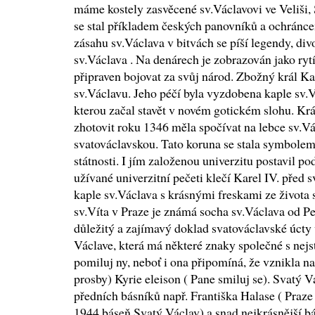
máme kostely zasvěcené sv.Václavovi ve Veliši
se stal příkladem českých panovníků a ochránce
zásahu sv.Václava v bitvách se píší legendy, div
sv.Václava . Na denárech je zobrazován jako ryt
připraven bojovat za svůj národ. Zbožný král Ka
sv.Václavu. Jeho péčí byla vyzdobena kaple sv.V
kterou začal stavět v novém gotickém slohu. Krá
zhotovit roku 1346 měla spočívat na lebce sv.Vá
svatováclavskou. Tato koruna se stala symbolem 
státnosti. I jím založenou univerzitu postavil po
užívané univerzitní pečeti klečí Karel IV. před 
kaple sv.Václava s krásnými freskami ze života 
sv.Víta v Praze je známá socha sv.Václava od Pe
důležitý a zajímavý doklad svatováclavské úcty ve
Václave, která má některé znaky společné s nejs
pomiluj ny, neboť i ona připomíná, že vznikla na 
prosby) Kyrie eleison ( Pane smiluj se). Svatý V
předních básníků např. Františka Halase ( Praze 
1944 báseň Svatý Václav) a snad nejkrásnější b