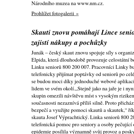
Národního muzea na www.nm.cz.
Prohlížet fotogalerii »
Skauti znovu pomáhají Lince seni
zajistí nákupy a pochůzky
Junák – český skaut znovu spojuje síly s organi
Elpida, která dlouhodobě provozuje celostátní 
Linku seniorů 800 200 007. Pracovníci Linky b
telefonicky přijímat poptávky od seniorů po celé
se budou moci díky jednoduché webové aplikaci
lidem ve svém okolí.„Stejně jako na jaře je i nyn
skupin omezili návštěvu míst s vysokým rizikem
současnosti nezaznívá příliš silně. Proto přichá
bezpečí a využijte pomoci skautů a skautek,“ ří
skauta Josef Výprachtický. Linka seniorů 800 2
telefonická pomoc pro seniory a osoby pečující 
epidemie posílila významně svůj provoz a posky