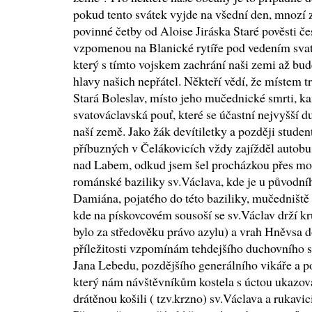
pokud tento svátek vyjde na všední den, mnozí z
povinné četby od Aloise Jiráska Staré pověsti č
vzpomenou na Blanické rytíře pod vedením sva
který s tímto vojskem zachrání naši zemi až bu
hlavy našich nepřátel. Někteří vědí, že místem t
Stará Boleslav, místo jeho mučednické smrti, 
svatováclavská pouť, které se účastní nejvyšší du
naší země. Jako žák devítiletky a později studen
příbuzných v Čelákovicích vždy zajížděl auto
nad Labem, odkud jsem šel procházkou přes mos
románské baziliky sv.Václava, kde je u původní
Damiána, pojatého do této baziliky, mučedniště t
kde na pískovcovém sousoší se sv.Václav drží kru
bylo za středověku právo azylu) a vrah Hněvsa do
příležitosti vzpomínám tehdejšího duchovního s
Jana Lebedu, pozdějšího generálního vikáře a 
který nám návštěvníkům kostela s úctou ukazova
drátěnou košili ( tzv.krzno) sv.Václava a rukavic