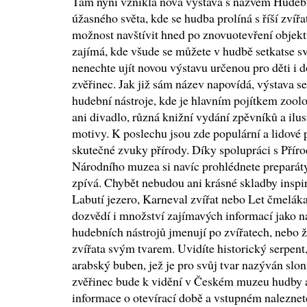
Tam nyní vznikla nová výstava s názvem Hudební
úžasného světa, kde se hudba prolíná s říší zvíř
možnost navštívit hned po znovuotevření obje
zajímá, kde všude se můžete v hudbě setkatse svě
nenechte ujít novou výstavu určenou pro děti i
zvěřinec. Jak již sám název napovídá, výstava 
hudební nástroje, kde je hlavním pojítkem zool
ani divadlo, různá knižní vydání zpěvníků a ilu
motivy. K poslechu jsou zde populární a lidové p
skutečné zvuky přírody. Díky spolupráci s Př
Národního muzea si navíc prohlédnete preparáty 
zpívá. Chybět nebudou ani krásné skladby inspir
Labutí jezero, Karneval zvířat nebo Let čmeláka
dozvědí i množství zajímavých informací jako na
hudebních nástrojů jmenují po zvířatech, nebo 
zvířata svým tvarem. Uvidíte historický serpent
arabský buben, jež je pro svůj tvar nazýván sl
zvěřinec bude k vidění v Českém muzeu hudby 
informace o otevírací době a vstupném naleznete